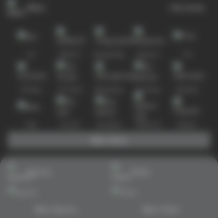
Slots
Lihat semua
Hot
IDNSLOT
PragmaticPlay
Habanero
TTG
Exclusive
Fat Panda
Microgaming
5G Games
Askmeslot
New
PG Soft
Slot Mania
Nolimit City
Playtech
Main Slots
Sports+
Poker
Main Sports+
Main Poker