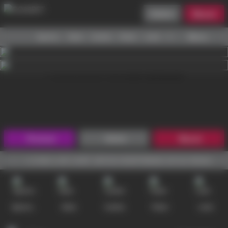
Daftar
Masuk
Menu
Beranda
Sports+
Slots
Casino
Poker
Lotto
Arcade
Fishing
1
2
3
4
5
6
7
8
9
10
11
12
13
14
15
Promosi
Daftar
Masuk
 HUBUNGI LIVE CHAT UNTUK KONFIRMASI SITUS RESMI.
Sports+
Slots
Casino
Poker
Lotto